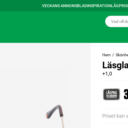
VECKANS ANNONSBLAD
INSPIRATION
LÅGPRI
Hem
Skönhe
Läsgl
+1,0
3
Priset kan 