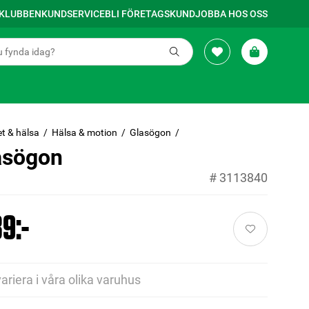
SKLUBBEN
KUNDSERVICE
BLI FÖRETAGSKUND
JOBBA HOS OSS
t & hälsa
Hälsa & motion
Glasögon
asögon
#
3113840
9:-
variera i våra olika varuhus