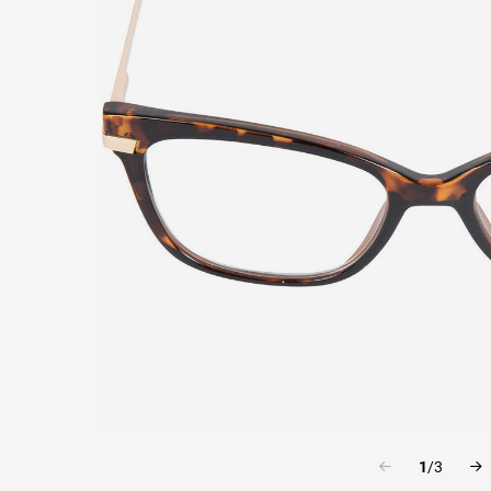
1
/
3