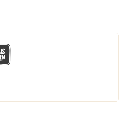
GÅ MED I LÅGPRISKLUBBEN
Du får en massa fantastiska klubbpriser
och 365 dagars öppet köp.