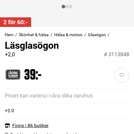
2 för 60:-
Hem
Skönhet & hälsa
Hälsa & motion
Glasögon
Läsglasögon
+2,0
#
3113848
39:-
Priset kan variera i våra olika varuhus
+2.0
Finns i 86 butiker