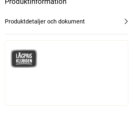
Produktinformation
Produktdetaljer och dokument
GÅ MED I LÅGPRISKLUBBEN
Du får en massa fantastiska klubbpriser
och 365 dagars öppet köp.