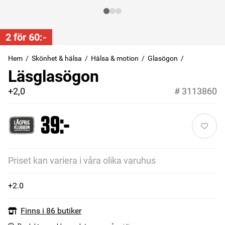
2 för 60:-
Hem
Skönhet & hälsa
Hälsa & motion
Glasögon
Läsglasögon
+2,0
#
3113860
39:-
Priset kan variera i våra olika varuhus
+2.0
Finns i 86 butiker