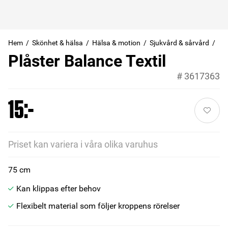
Hem
Skönhet & hälsa
Hälsa & motion
Sjukvård & sårvård
Plåster Balance Textil
#
3617363
15:-
Priset kan variera i våra olika varuhus
75 cm
Kan klippas efter behov
Flexibelt material som följer kroppens rörelser