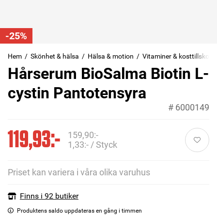
-25%
Hem
Skönhet & hälsa
Hälsa & motion
Vitaminer & kosttillskott
Hårserum BioSalma Biotin L-
cystin Pantotensyra
#
6000149
119,93:-
159,90:-
1,33:- / Styck
Priset kan variera i våra olika varuhus
Finns i 92 butiker
Produktens saldo uppdateras en gång i timmen