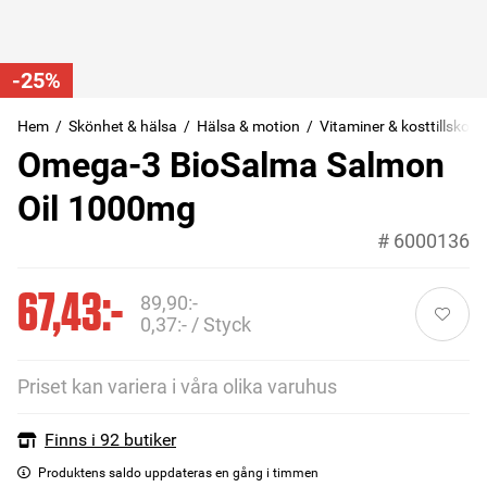
-25%
Hem
Skönhet & hälsa
Hälsa & motion
Vitaminer & kosttillskott
Omega-3 BioSalma Salmon
Oil 1000mg
#
6000136
67,43:-
89,90:-
0,37:- / Styck
Priset kan variera i våra olika varuhus
Finns i 92 butiker
Produktens saldo uppdateras en gång i timmen