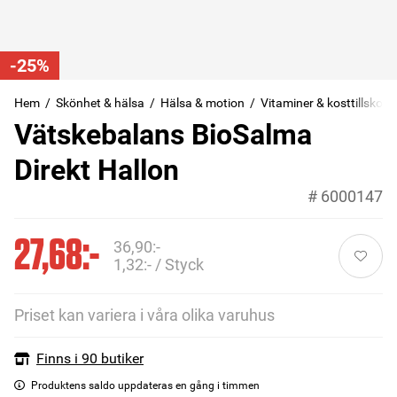
-25%
Hem
Skönhet & hälsa
Hälsa & motion
Vitaminer & kosttillskott
Vätskebalans BioSalma
Direkt Hallon
#
6000147
27,68:-
36,90:-
1,32:- / Styck
Priset kan variera i våra olika varuhus
Finns i 90 butiker
Produktens saldo uppdateras en gång i timmen