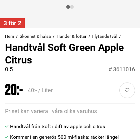
3 för 2
Hem
Skönhet & hälsa
Händer & fötter
Flytande tvål
Handtvål Soft Green Apple
Citrus
0.5
#
3611016
20:-
40:- / Liter
Priset kan variera i våra olika varuhus
Handtvål från Soft i dift av äpple och citrus
Kommer i en generös 500 ml-flaska: räcker länge!