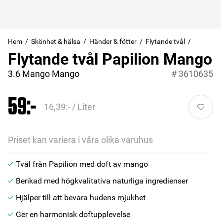
Hem
Skönhet & hälsa
Händer & fötter
Flytande tvål
Flytande tvål Papilion Mango
3.6 Mango Mango
#
3610635
59:-
16,39:- / Liter
Priset kan variera i våra olika varuhus
Tvål från Papilion med doft av mango
Berikad med högkvalitativa naturliga ingredienser
Hjälper till att bevara hudens mjukhet
Ger en harmonisk doftupplevelse