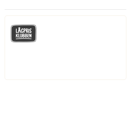
GÅ MED I LÅGPRISKLUBBEN
Du får en massa fantastiska klubbpriser
och 365 dagars öppet köp.
Bli medlem nu