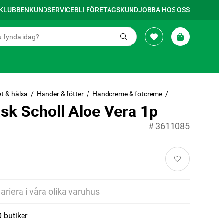
SKLUBBEN
KUNDSERVICE
BLI FÖRETAGSKUND
JOBBA HOS OSS
t & hälsa
Händer & fötter
Handcreme & fotcreme
sk Scholl Aloe Vera 1p
#
3611085
variera i våra olika varuhus
0 butiker