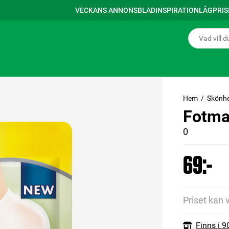
VECKANS ANNONSBLAD
INSPIRATION
LÅGPRI
Hem
Skönhe
Fotma
0
69:-
Priset kan 
Finns i 9