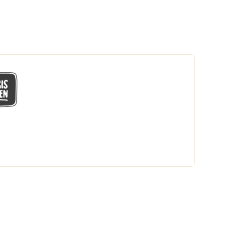
GÅ MED I LÅGPRISKLUBBEN
Du får en massa fantastiska klubbpriser
och 365 dagars öppet köp.