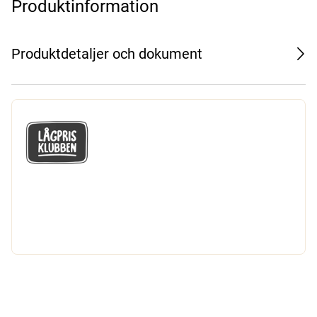
Produktinformation
Produktdetaljer och dokument
GÅ MED I LÅGPRISKLUBBEN
Du får en massa fantastiska klubbpriser
och 365 dagars öppet köp.