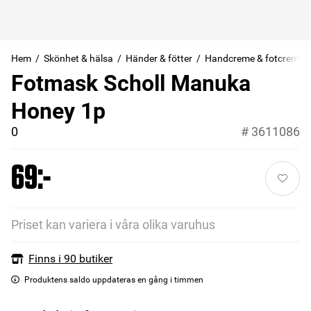
Hem
Skönhet & hälsa
Händer & fötter
Handcreme & fotcreme
Fotmask Scholl Manuka
Honey 1p
0
#
3611086
69:-
Priset kan variera i våra olika varuhus
Finns i 90 butiker
Produktens saldo uppdateras en gång i timmen