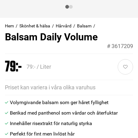
Hem
Skönhet & hälsa
Hårvård
Balsam
Balsam Daily Volume
#
3617209
79:-
79:- / Liter
Priset kan variera i våra olika varuhus
Volymgivande balsam som ger håret fyllighet
Berikad med panthenol som vårdar och återfuktar
Innehåller risextrakt för naturlig styrka
Perfekt för fint men livlöst hår