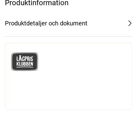
Produktinformation
Produktdetaljer och dokument
GÅ MED I LÅGPRISKLUBBEN
Du får en massa fantastiska klubbpriser
och 365 dagars öppet köp.