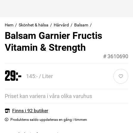
Hem
Skönhet & hälsa
Hårvård
Balsam
Balsam Garnier Fructis
Vitamin & Strength
#
3610690
29:-
145:- / Liter
Priset kan variera i våra olika varuhus
Finns i 92 butiker
Produktens saldo uppdateras en gång i timmen