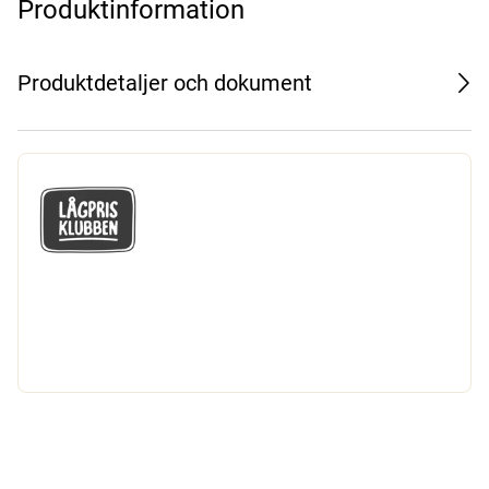
Produktinformation
Produktdetaljer och dokument
GÅ MED I LÅGPRISKLUBBEN
Du får en massa fantastiska klubbpriser
och 365 dagars öppet köp.