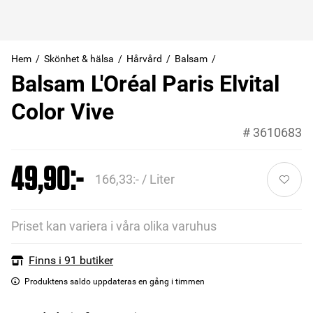
Hem
Skönhet & hälsa
Hårvård
Balsam
Balsam L'Oréal Paris Elvital
Color Vive
#
3610683
49,90:-
166,33:- / Liter
Priset kan variera i våra olika varuhus
Finns i 91 butiker
Produktens saldo uppdateras en gång i timmen