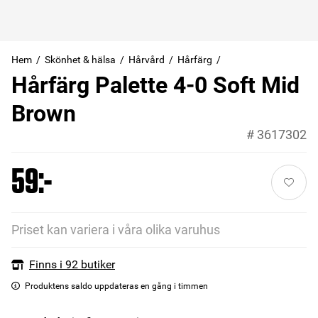
Hem
Skönhet & hälsa
Hårvård
Hårfärg
Hårfärg Palette 4-0 Soft Mid
Brown
#
3617302
59:-
Priset kan variera i våra olika varuhus
Finns i 92 butiker
Produktens saldo uppdateras en gång i timmen