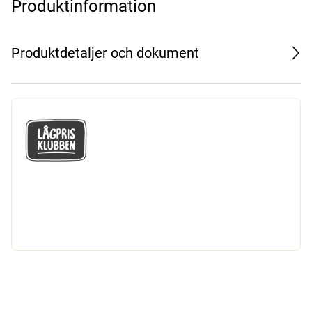
Produktinformation
Produktdetaljer och dokument
GÅ MED I LÅGPRISKLUBBEN
Du får en massa fantastiska klubbpriser
och 365 dagars öppet köp.