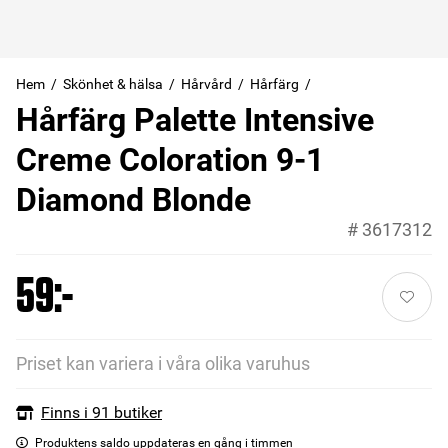
Hem
Skönhet & hälsa
Hårvård
Hårfärg
Hårfärg Palette Intensive
Creme Coloration 9-1
Diamond Blonde
#
3617312
59:-
Priset kan variera i våra olika varuhus
Finns i 91 butiker
Produktens saldo uppdateras en gång i timmen