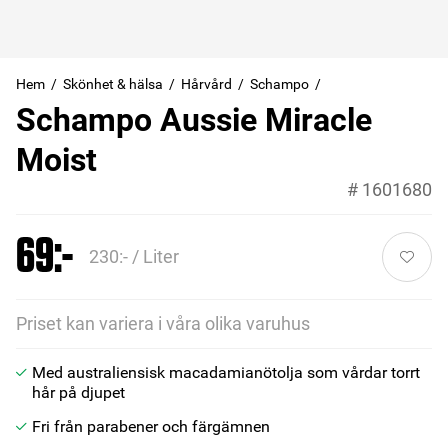
Hem
Skönhet & hälsa
Hårvård
Schampo
Schampo Aussie Miracle
Moist
#
1601680
69:-
230:- / Liter
Priset kan variera i våra olika varuhus
Med australiensisk macadamianötolja som vårdar torrt
hår på djupet
Fri från parabener och färgämnen