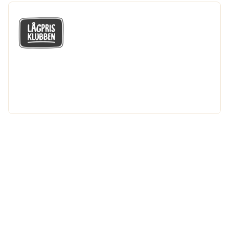
GÅ MED I LÅGPRISKLUBBEN
Du får en massa fantastiska klubbpriser
och 365 dagars öppet köp.
Bli medlem nu