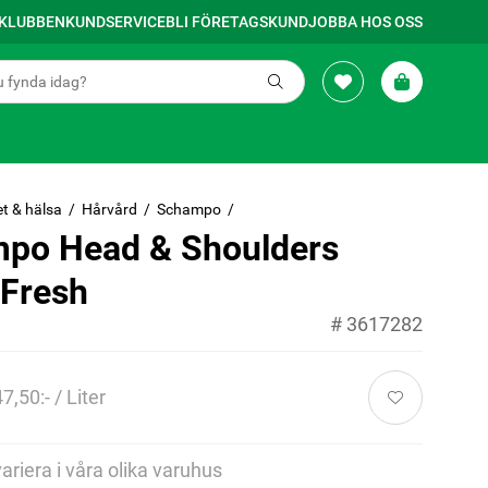
SKLUBBEN
KUNDSERVICE
BLI FÖRETAGSKUND
JOBBA HOS OSS
t & hälsa
Hårvård
Schampo
po Head & Shoulders
 Fresh
#
3617282
7,50:- / Liter
variera i våra olika varuhus