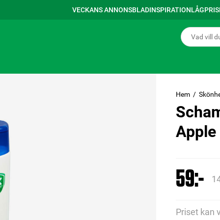
VECKANS ANNONSBLAD
INSPIRATION
LÅGPRI
Hem
Skönhe
Scham
Apple
59:-
14
Priset kan 