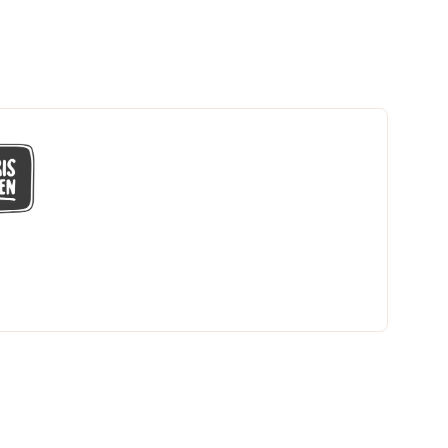
GÅ MED I LÅGPRISKLUBBEN
Du får en massa fantastiska klubbpriser
och 365 dagars öppet köp.