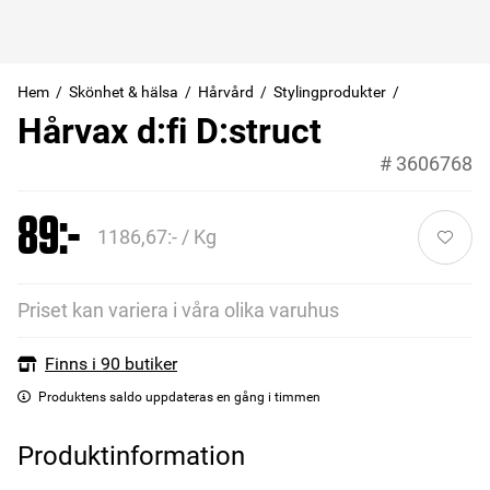
Hem
Skönhet & hälsa
Hårvård
Stylingprodukter
Hårvax d:fi D:struct
#
3606768
89:-
1186,67:- / Kg
Priset kan variera i våra olika varuhus
Finns i 90 butiker
Produktens saldo uppdateras en gång i timmen
Produktinformation