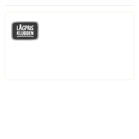
GÅ MED I LÅGPRISKLUBBEN
Du får en massa fantastiska klubbpriser
och 365 dagars öppet köp.
Bli medlem nu