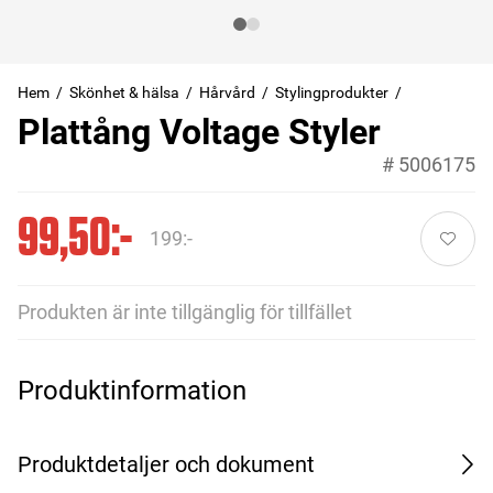
Hem
Skönhet & hälsa
Hårvård
Stylingprodukter
Plattång Voltage Styler
#
5006175
99,50:-
199:-
Produkten är inte tillgänglig för tillfället
Produktinformation
Produktdetaljer och dokument