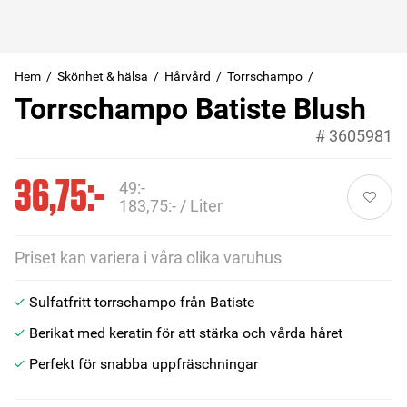
Hem
Skönhet & hälsa
Hårvård
Torrschampo
Torrschampo Batiste Blush
#
3605981
36,75:-
49:-
183,75:- / Liter
Priset kan variera i våra olika varuhus
Sulfatfritt torrschampo från Batiste
Berikat med keratin för att stärka och vårda håret
Perfekt för snabba uppfräschningar