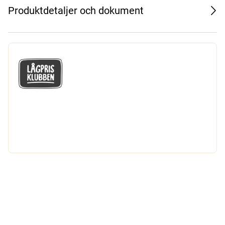
Produktdetaljer och dokument
GÅ MED I LÅGPRISKLUBBEN
Du får en massa fantastiska klubbpriser
och 365 dagars öppet köp.
Bli medlem nu