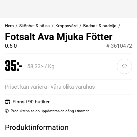
Hem
Skönhet & hälsa
Kroppsvård
Badsalt & badolja
Fotsalt Ava Mjuka Fötter
0.6 0
#
3610472
35:-
58,33:- / Kg
Priset kan variera i våra olika varuhus
Finns i 90 butiker
Produktens saldo uppdateras en gång i timmen
Produktinformation