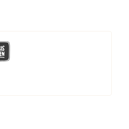
GÅ MED I LÅGPRISKLUBBEN
Du får en massa fantastiska klubbpriser
och 365 dagars öppet köp.