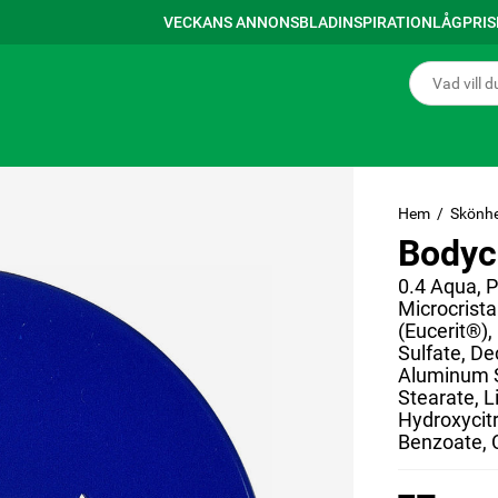
VECKANS ANNONSBLAD
INSPIRATION
LÅGPRI
Hem
Skönhe
Bodyc
0.4 Aqua, 
Microcristal
(Eucerit®)
Sulfate, De
Aluminum S
Stearate, L
Hydroxycitro
Benzoate, 