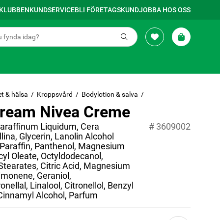
SKLUBBEN
KUNDSERVICE
BLI FÖRETAGSKUND
JOBBA HOS OSS
t & hälsa
Kroppsvård
Bodylotion & salva
ream Nivea Creme
Paraffinum Liquidum, Cera
#
3609002
lina, Glycerin, Lanolin Alcohol
, Paraffin, Panthenol, Magnesium
cyl Oleate, Octyldodecanol,
tearates, Citric Acid, Magnesium
imonene, Geraniol,
nellal, Linalool, Citronellol, Benzyl
Cinnamyl Alcohol, Parfum