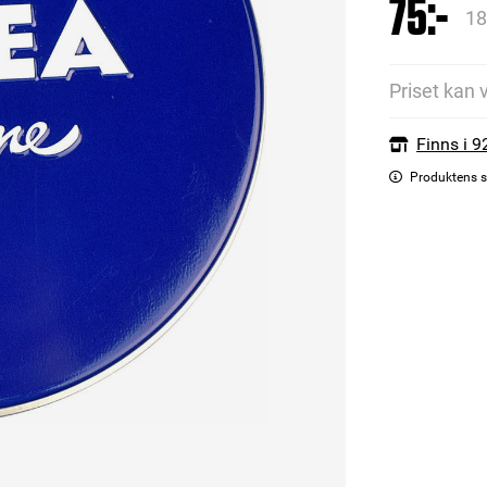
75:-
18
Priset kan 
Finns i 9
Produktens s