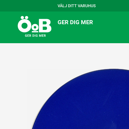
VÄLJ DITT VARUHUS
GER DIG MER