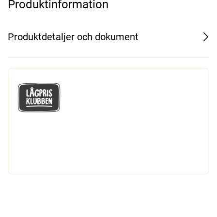
Produktinformation
Produktdetaljer och dokument
GÅ MED I LÅGPRISKLUBBEN
Du får en massa fantastiska klubbpriser
och 365 dagars öppet köp.