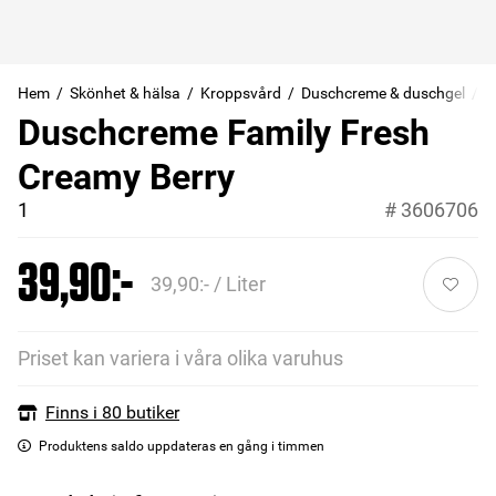
Hem
Skönhet & hälsa
Kroppsvård
Duschcreme & duschgel
Duschcreme Family Fresh
Creamy Berry
1
#
3606706
39,90:-
39,90:- / Liter
Priset kan variera i våra olika varuhus
Finns i 80 butiker
Produktens saldo uppdateras en gång i timmen