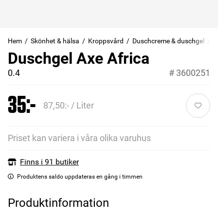
Hem
Skönhet & hälsa
Kroppsvård
Duschcreme & duschgel
Duschgel Axe Africa
0.4
#
3600251
35:-
87,50:- / Liter
Priset kan variera i våra olika varuhus
Finns i 91 butiker
Produktens saldo uppdateras en gång i timmen
Produktinformation