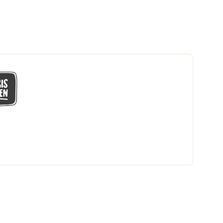
GÅ MED I LÅGPRISKLUBBEN
Du får en massa fantastiska klubbpriser
och 365 dagars öppet köp.