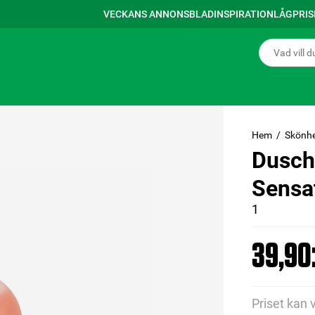
VECKANS ANNONSBLAD
INSPIRATION
LÅGPRI
Hem
Skönhe
Dusch
Sensa
1
39,90:
Priset kan 