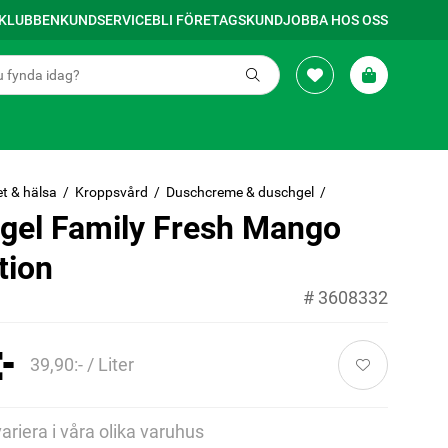
SKLUBBEN
KUNDSERVICE
BLI FÖRETAGSKUND
JOBBA HOS OSS
t & hälsa
Kroppsvård
Duschcreme & duschgel
gel Family Fresh Mango
tion
#
3608332
-
39,90:- / Liter
variera i våra olika varuhus