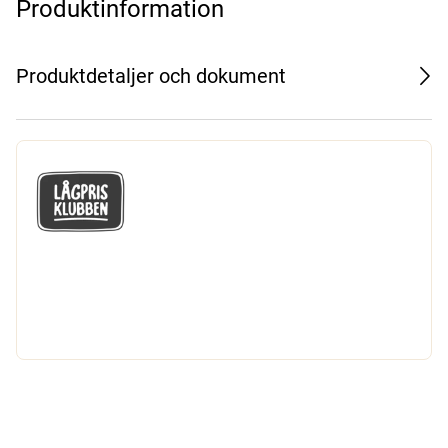
Produktinformation
Produktdetaljer och dokument
GÅ MED I LÅGPRISKLUBBEN
Du får en massa fantastiska klubbpriser
och 365 dagars öppet köp.