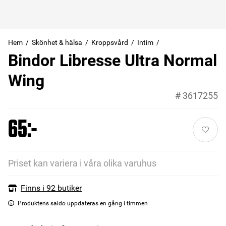
Hem
Skönhet & hälsa
Kroppsvård
Intim
Bindor Libresse Ultra Normal
Wing
#
3617255
65:-
Priset kan variera i våra olika varuhus
Finns i 92 butiker
Produktens saldo uppdateras en gång i timmen