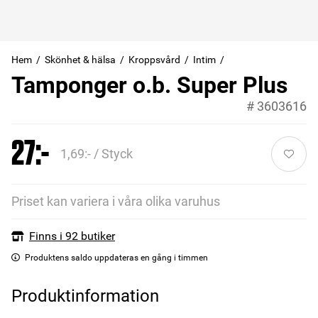
Hem
Skönhet & hälsa
Kroppsvård
Intim
Tamponger o.b. Super Plus
#
3603616
27:-
1,69:- / Styck
Priset kan variera i våra olika varuhus
Finns i 92 butiker
Produktens saldo uppdateras en gång i timmen
Produktinformation