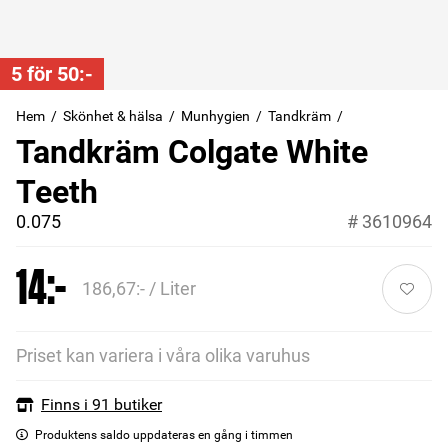
5 för 50:-
Hem
Skönhet & hälsa
Munhygien
Tandkräm
Tandkräm Colgate White
Teeth
0.075
#
3610964
14:-
186,67:- / Liter
Priset kan variera i våra olika varuhus
Finns i 91 butiker
Produktens saldo uppdateras en gång i timmen