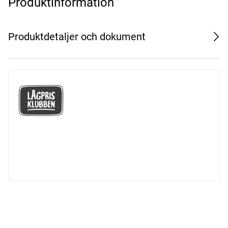
Produktinformation
Produktdetaljer och dokument
GÅ MED I LÅGPRISKLUBBEN
Du får en massa fantastiska klubbpriser
och 365 dagars öppet köp.