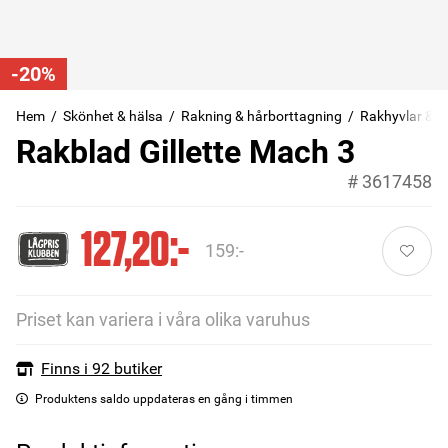
-20%
Hem
Skönhet & hälsa
Rakning & hårborttagning
Rakhyvlar & r
Rakblad Gillette Mach 3
#
3617458
127,20:-
159:-
Priset kan variera i våra olika varuhus
Finns i 92 butiker
Produktens saldo uppdateras en gång i timmen