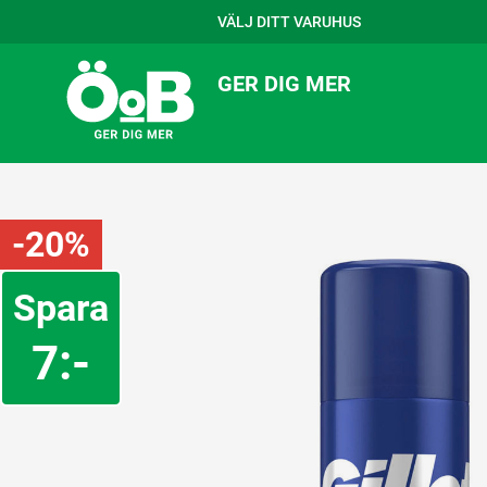
VÄLJ DITT VARUHUS
GER DIG MER
-20%
Spara
7:-