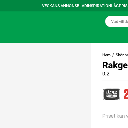
VECKANS ANNONSBLAD
INSPIRATION
LÅGPRI
Hem
Skönhe
Rakgel
0.2
2
Priset kan 