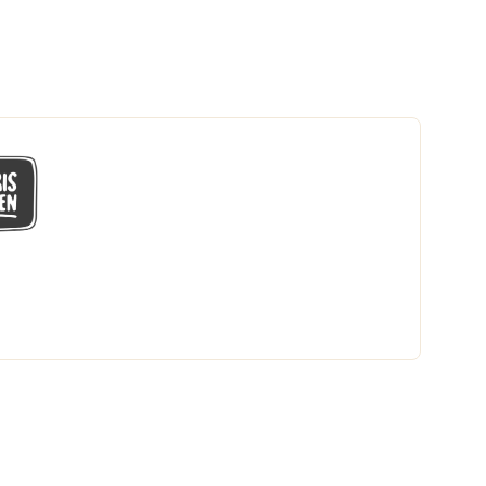
GÅ MED I LÅGPRISKLUBBEN
Du får en massa fantastiska klubbpriser
och 365 dagars öppet köp.