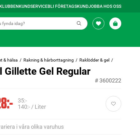
SKLUBBEN
KUNDSERVICE
BLI FÖRETAGSKUND
JOBBA HOS OSS
t & hälsa
Rakning & hårborttagning
Raklödder & gel
 Gillette Gel Regular
#
3600222
8:-
35:-
140:- / Liter
variera i våra olika varuhus