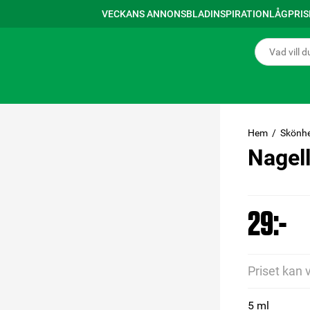
VECKANS ANNONSBLAD
INSPIRATION
LÅGPRI
Hem
Skönhe
Nagel
29:-
Priset kan 
5 ml