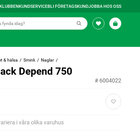
SKLUBBEN
KUNDSERVICE
BLI FÖRETAGSKUND
JOBBA HOS OSS
t & hälsa
Smink
Naglar
lack Depend 750
#
6004022
variera i våra olika varuhus