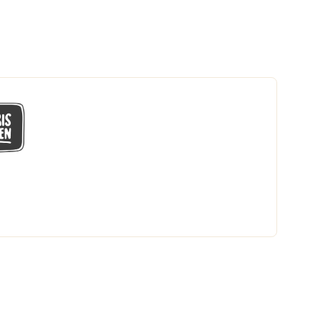
GÅ MED I LÅGPRISKLUBBEN
Du får en massa fantastiska klubbpriser
och 365 dagars öppet köp.