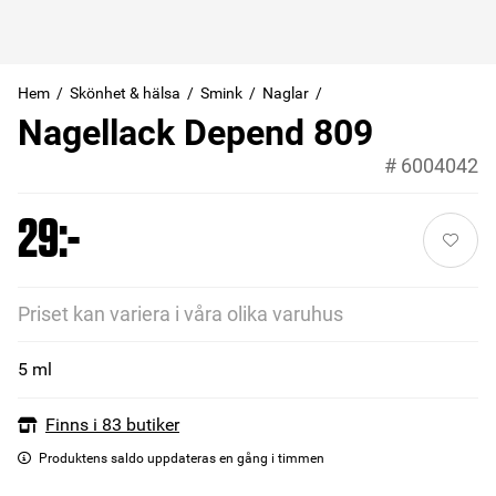
Hem
Skönhet & hälsa
Smink
Naglar
Nagellack Depend 809
#
6004042
29:-
Priset kan variera i våra olika varuhus
5 ml
Finns i 83 butiker
Produktens saldo uppdateras en gång i timmen