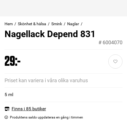
Hem
Skönhet & hälsa
Smink
Naglar
Nagellack Depend 831
#
6004070
29:-
Priset kan variera i våra olika varuhus
5 ml
Finns i 85 butiker
Produktens saldo uppdateras en gång i timmen