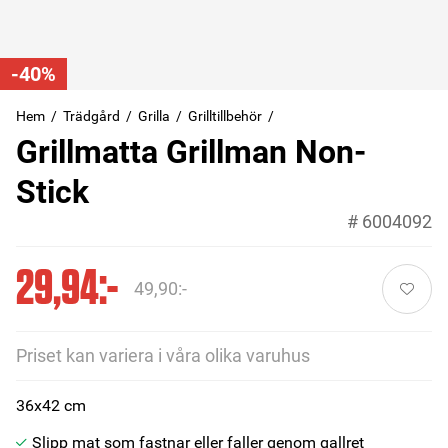
-40%
Hem
Trädgård
Grilla
Grilltillbehör
Grillmatta Grillman Non-
Stick
#
6004092
29,94:-
49,90:-
Priset kan variera i våra olika varuhus
36x42 cm
Slipp mat som fastnar eller faller genom gallret