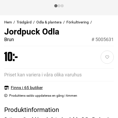
Hem
Trädgård
Odla & plantera
Förkultivering
Jordpuck Odla
Brun
#
5005631
10:-
Priset kan variera i våra olika varuhus
Finns i 65 butiker
Produktens saldo uppdateras en gång i timmen
Produktinformation