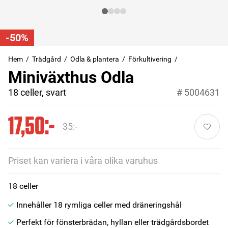
-50%
Hem
Trädgård
Odla & plantera
Förkultivering
Miniväxthus Odla
18 celler, svart
#
5004631
17,50:-
35:-
Priset kan variera i våra olika varuhus
18 celler
Innehåller 18 rymliga celler med dräneringshål
Perfekt för fönsterbrädan, hyllan eller trädgårdsbordet