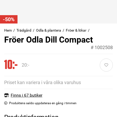
-50%
Hem
Trädgård
Odla & plantera
Fröer & lökar
Fröer Odla Dill Compact
#
1002508
10:-
20:-
Priset kan variera i våra olika varuhus
Finns i 67 butiker
Produktens saldo uppdateras en gång i timmen