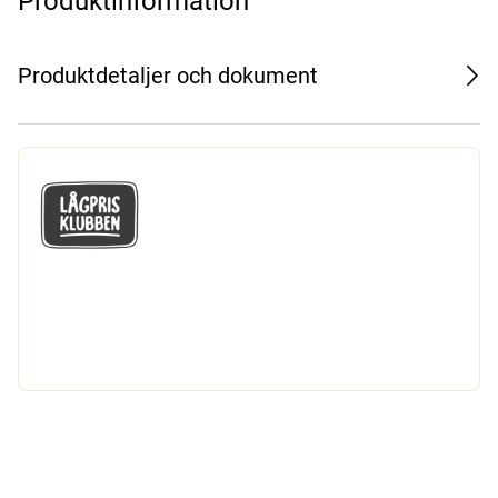
Produktinformation
Produktdetaljer och dokument
GÅ MED I LÅGPRISKLUBBEN
Du får en massa fantastiska klubbpriser
och 365 dagars öppet köp.