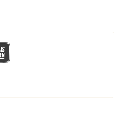
GÅ MED I LÅGPRISKLUBBEN
Du får en massa fantastiska klubbpriser
och 365 dagars öppet köp.