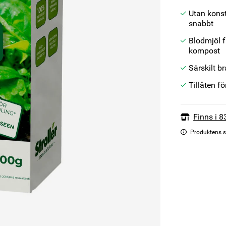
Utan konst
snabbt
Blodmjöl f
kompost
Särskilt b
Tillåten f
Finns i 8
Produktens s