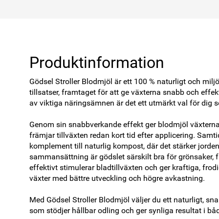
Produktinformation
Gödsel Stroller Blodmjöl är ett 100 % naturligt och milj
tillsatser, framtaget för att ge växterna snabb och effek
av viktiga näringsämnen är det ett utmärkt val för dig som
Genom sin snabbverkande effekt ger blodmjöl växterna et
främjar tillväxten redan kort tid efter applicering. Samti
komplement till naturlig kompost, där det stärker jorde
sammansättning är gödslet särskilt bra för grönsaker, fr
effektivt stimulerar bladtillväxten och ger kraftiga, frodig
växter med bättre utveckling och högre avkastning.

Med Gödsel Stroller Blodmjöl väljer du ett naturligt, sna
som stödjer hållbar odling och ger synliga resultat i b