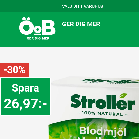
VÄLJ DITT VARUHUS
GER DIG MER
-30%
Spara
26,97:-