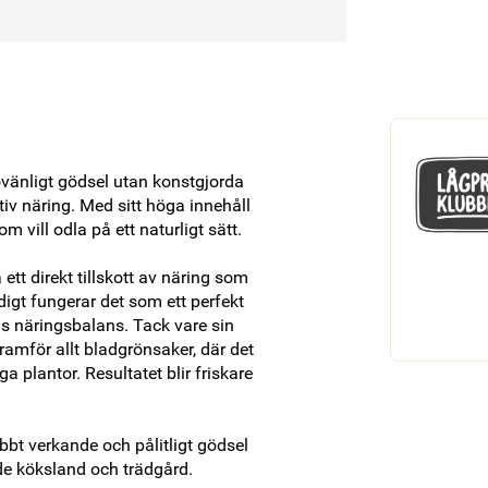
övänligt gödsel utan konstgjorda 
tiv näring. Med sitt höga innehåll 
 vill odla på ett naturligt sätt.

t direkt tillskott av näring som 
digt fungerar det som ett perfekt 
ns näringsbalans. Tack vare sin 
amför allt bladgrönsaker, där det 
a plantor. Resultatet blir friskare 
bbt verkande och pålitligt gödsel 
åde köksland och trädgård.