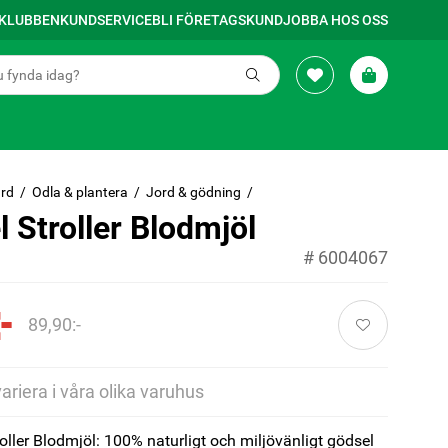
SKLUBBEN
KUNDSERVICE
BLI FÖRETAGSKUND
JOBBA HOS OSS
rd
Odla & plantera
Jord & gödning
 Stroller Blodmjöl
#
6004067
-
89,90:-
variera i våra olika varuhus
oller Blodmjöl: 100% naturligt och miljövänligt gödsel