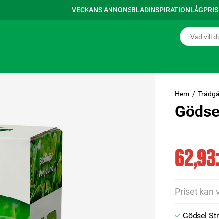
VECKANS ANNONSBLAD
INSPIRATION
LÅGPRI
Hem
Trädgå
Gödsel
62,93:
Priset kan 
Gödsel Str