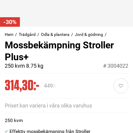
-30%
Hem
Trädgård
Odla & plantera
Jord & gödning
Mossbekämpning Stroller
Plus+
250 kvm 8.75 kg
#
3004022
314,30:-
449:-
Priset kan variera i våra olika varuhus
250 kvm
Effektiv mossbekämpning från Stroller