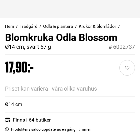
Hem
Trädgård
Odla & plantera
Krukor & blomlådor
Blomkruka Odla Blossom
Ø14 cm, svart 57 g
#
6002737
17,90:-
Priset kan variera i våra olika varuhus
Ø14 cm
Finns i 64 butiker
Produktens saldo uppdateras en gång i timmen