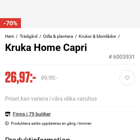
-70%
Hem
Trädgård
Odla & plantera
Krukor & blomlådor
Kruka Home Capri
#
6003931
26,97:-
89,90:-
Priset kan variera i våra olika varuhus
Finns i 79 butiker
Produktens saldo uppdateras en gång i timmen