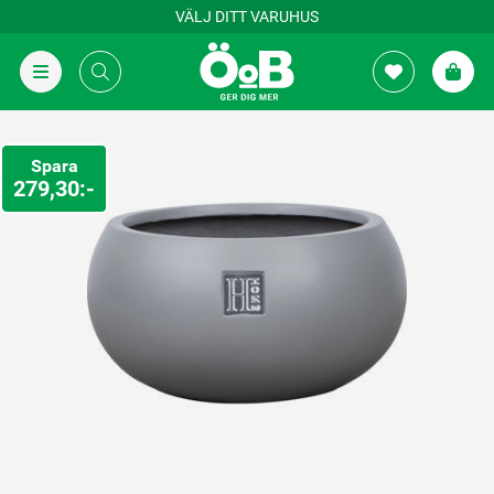
VÄLJ DITT VARUHUS
Spara
279,30:-