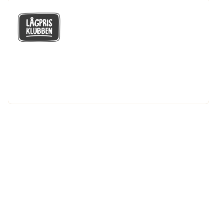
GÅ MED I LÅGPRISKLUBBEN
Du får en massa fantastiska klubbpriser
och 365 dagars öppet köp.
Bli medlem nu