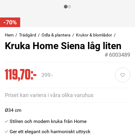
-70%
Hem
Trädgård
Odla & plantera
Krukor & blomlådor
Kruka Home Siena låg liten
#
6003489
119,70:-
399:-
Priset kan variera i våra olika varuhus
Ø34 cm
Stilren och modern kruka från Home
Ger ett elegant och harmoniskt uttryck