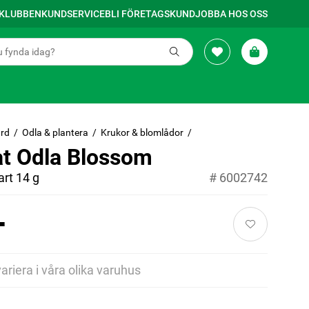
SKLUBBEN
KUNDSERVICE
BLI FÖRETAGSKUND
JOBBA HOS OSS
rd
Odla & plantera
Krukor & blomlådor
at Odla Blossom
rt 14 g
#
6002742
-
variera i våra olika varuhus