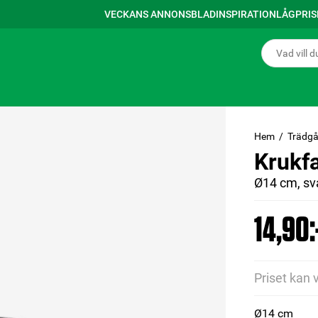
VECKANS ANNONSBLAD
INSPIRATION
LÅGPRI
Hem
Trädgå
Krukf
Ø14 cm, sva
14,90:
Priset kan 
Ø14 cm