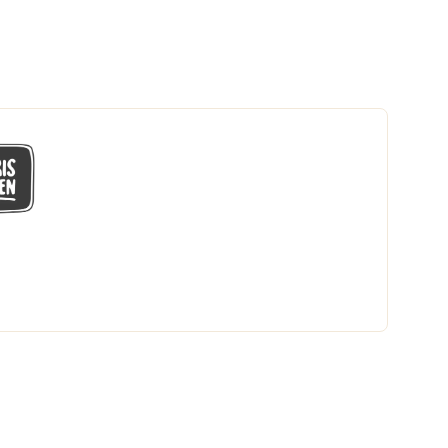
GÅ MED I LÅGPRISKLUBBEN
Du får en massa fantastiska klubbpriser
och 365 dagars öppet köp.