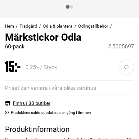
Hem
Trädgård
Odla & plantera
Odlingstillbehör
Märkstickor Odla
60-pack
#
5005697
15:-
0,25:- / Styck
Priset kan variera i våra olika varuhus
Finns i 30 butiker
Produktens saldo uppdateras en gång i timmen
Produktinformation