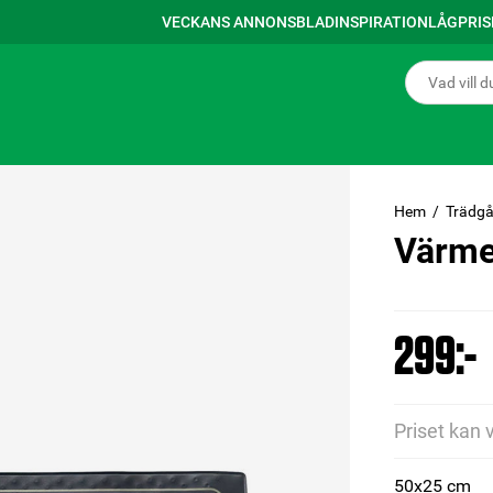
VECKANS ANNONSBLAD
INSPIRATION
LÅGPRI
Hem
Trädgå
Värme
299:-
Priset kan 
50x25 cm