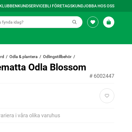
SKLUBBEN
KUNDSERVICE
BLI FÖRETAGSKUND
JOBBA HOS OSS
rd
Odla & plantera
Odlingstillbehör
matta Odla Blossom
#
6002447
variera i våra olika varuhus