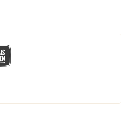
GÅ MED I LÅGPRISKLUBBEN
Du får en massa fantastiska klubbpriser
och 365 dagars öppet köp.