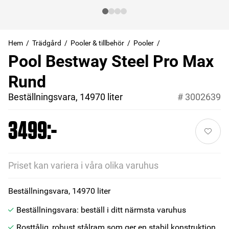
Hem
Trädgård
Pooler & tillbehör
Pooler
Pool Bestway Steel Pro Max
Rund
Beställningsvara, 14970 liter
#
3002639
3499:-
Priset kan variera i våra olika varuhus
Beställningsvara, 14970 liter
Beställningsvara: beställ i ditt närmsta varuhus
Rosttålig, robust stålram som ger en stabil konstruktion