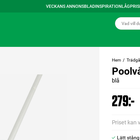
VECKANS ANNONSBLAD
INSPIRATION
LÅGPRI
Hem
Trädgå
Poolv
blå
279:-
Priset kan 
Lätt stån