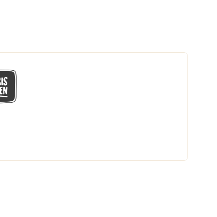
GÅ MED I LÅGPRISKLUBBEN
Du får en massa fantastiska klubbpriser
och 365 dagars öppet köp.