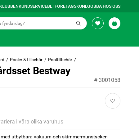
SKLUBBEN
KUNDSERVICE
BLI FÖRETAGSKUND
JOBBA HOS OSS
rd
Pooler & tillbehör
Pooltillbehör
årdsset Bestway
#
3001058
variera i våra olika varuhus
g med utbytbara vakuum-och skimmermunstycken