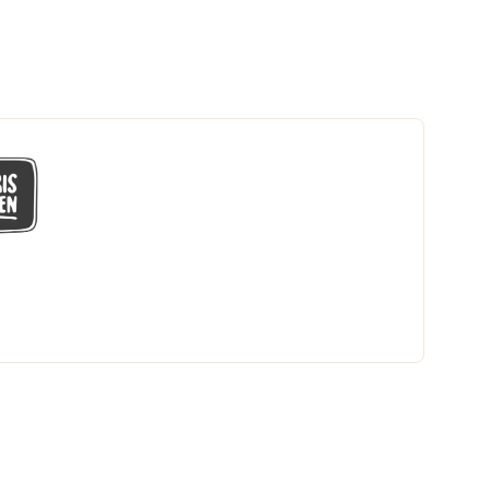
GÅ MED I LÅGPRISKLUBBEN
Du får en massa fantastiska klubbpriser
och 365 dagars öppet köp.