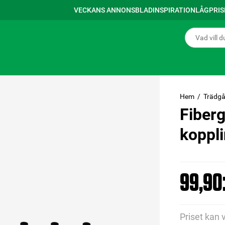
VECKANS ANNONSBLAD
INSPIRATION
LÅGPRI
Hem
Trädgå
Fiber
koppl
99,90:
Priset kan 