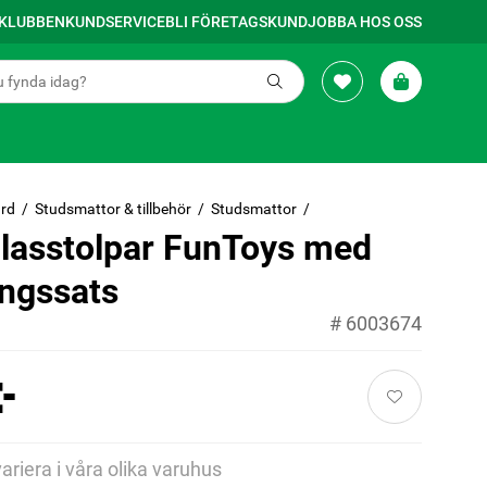
SKLUBBEN
KUNDSERVICE
BLI FÖRETAGSKUND
JOBBA HOS OSS
rd
Studsmattor & tillbehör
Studsmattor
glasstolpar FunToys med
ingssats
#
6003674
-
variera i våra olika varuhus