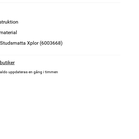
struktion
 material
l Studsmatta Xplor (6003668)
 butiker
aldo uppdateras en gång i timmen